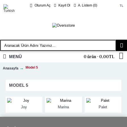
Kayıt Ol
A. Listem (
0
)
Oturum Aç
TL
MENÜ
0 ürün - 0,00TL
Model 5
Anasayfa
MODEL 5
Joy
Marina
Palet