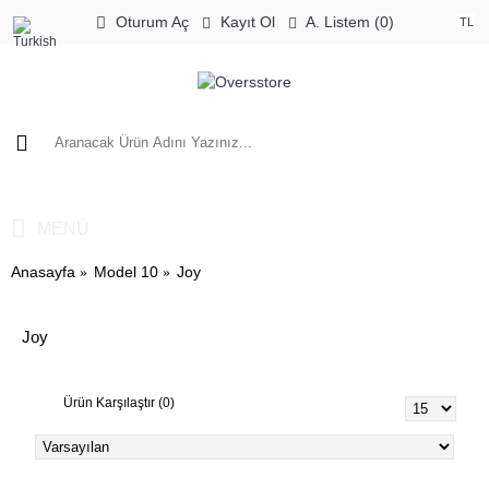
Oturum Aç
Kayıt Ol
A. Listem (
0
)
TL
0 ürün - 0,00TL
MENÜ
Anasayfa
Model 10
Joy
Joy
Ürün Karşılaştır (0)