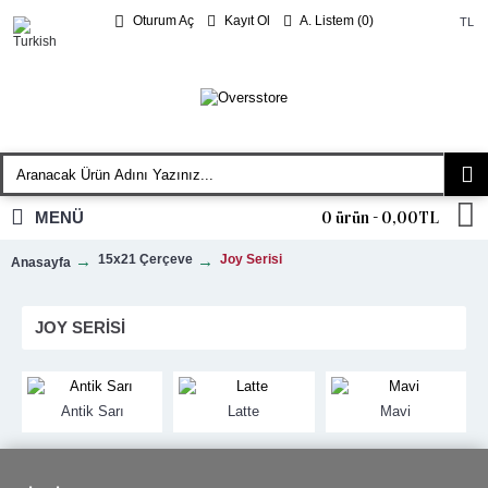
Kayıt Ol
A. Listem (
0
)
Oturum Aç
TL
MENÜ
0 ürün - 0,00TL
15x21 Çerçeve
Joy Serisi
Anasayfa
JOY SERISI
Antik Sarı
Latte
Mavi