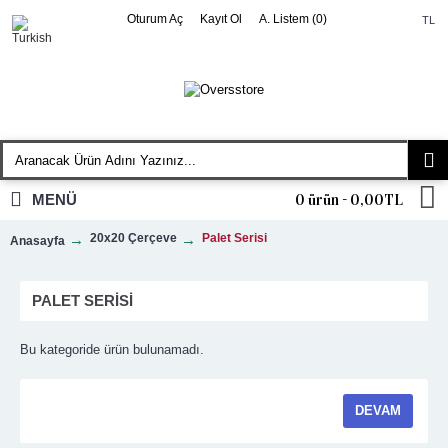
Oturum Aç
Kayıt Ol
A. Listem (
0
)
TL
MENÜ
0 ürün - 0,00TL
20x20 Çerçeve
Palet Serisi
Anasayfa
PALET SERISI
Bu kategoride ürün bulunamadı.
DEVAM