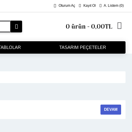
Kayıt Ol
A. Listem (
0
)
Oturum Aç
0 ürün - 0,00TL
TABLOLAR
TASARIM PEÇETELER
DEVAM