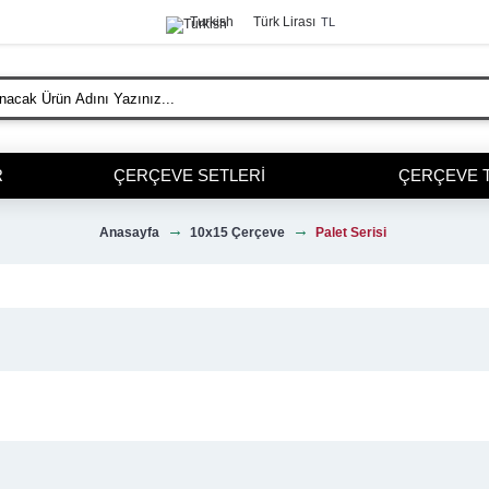
Turkish
Türk Lirası
TL
R
ÇERÇEVE SETLERI
ÇERÇEVE 
Anasayfa
10x15 Çerçeve
Palet Serisi