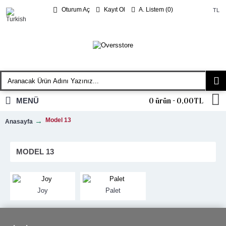
Kayıt Ol
A. Listem (
0
)
Oturum Aç
TL
MENÜ
0 ürün - 0,00TL
Model 13
Anasayfa
MODEL 13
Joy
Palet