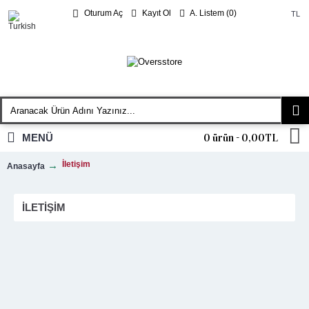
Kayıt Ol
A. Listem (
0
)
Oturum Aç
TL
MENÜ
0 ürün - 0,00TL
İletişim
Anasayfa
İLETIŞIM