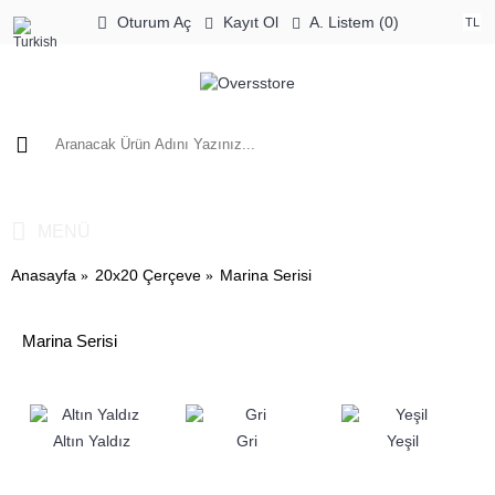
Oturum Aç
Kayıt Ol
A. Listem (
0
)
TL
0 ürün - 0,00TL
MENÜ
Anasayfa
20x20 Çerçeve
Marina Serisi
Marina Serisi
Altın Yaldız
Gri
Yeşil