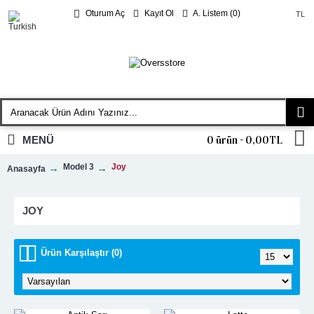
Kayıt Ol
A. Listem (
0
)
Oturum Aç
TL
MENÜ
0 ürün - 0,00TL
Model 3
Joy
Anasayfa
JOY
Ürün Karşılaştır (0)