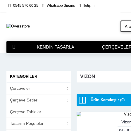
0545 570 60 25
Whatsapp Sipariş
İletişim
KENDIN TASARLA
ÇERÇEVELE
VIZON
KATEGORILER
Çerçeveler
Çerçeve Setleri
Ürün Karşılaştır (0)
Çerçeve Tablolar
Vizo
Tasarım Peçeteler
350,00