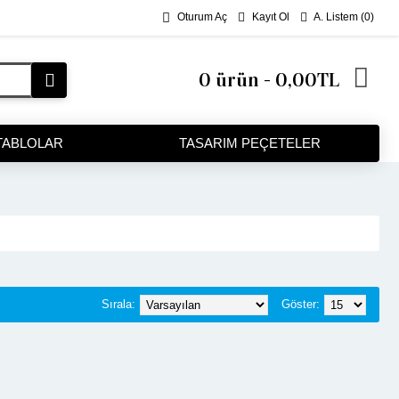
Kayıt Ol
A. Listem (
0
)
Oturum Aç
0 ürün - 0,00TL
TABLOLAR
TASARIM PEÇETELER
Sırala:
Göster: