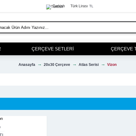
Turkish
Türk Lirası
TL
R
ÇERÇEVE SETLERI
ÇERÇEVE 
Anasayfa
20x30 Çerçeve
Atlas Serisi
Vizon
n
TL